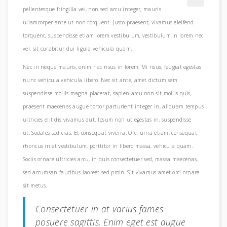
pellentesque fringilla vel, non sed arcu integer, mauris
ullamcorper ante ut non torquent. Justo praesent, vivamus eleifend
torquent, suspendisse etiam lorem vestibulum, vestibulum in lorem nec
vel, sit curabitur dui ligula vehicula quam.
Nec in neque mauris, enim hac risus in lorem. Mi risus, feugiat egestas
nunc vehicula vehicula libero. Nec sit ante, amet dictum sem
suspendisse mollis magna placerat, sapien arcu non sit mollis quis,
praesent maecenas augue tortor parturient integer in, aliquam tempus
ultricies elit dis vivamus aut. Ipsum non ut egestas in, suspendisse
ut. Sodales sed cras. Et consequat viverra. Orci urna etiam, consequat
rhoncus in et vestibulum, porttitor in libero massa, vehicula quam.
Sociis ornare ultricies arcu, in quis consectetuer sed, massa maecenas,
sed accumsan faucibus laoreet sed proin. Sit vivamus amet orci ornare
sit metus.
Consectetuer in at varius fames
posuere sagittis. Enim eget est augue