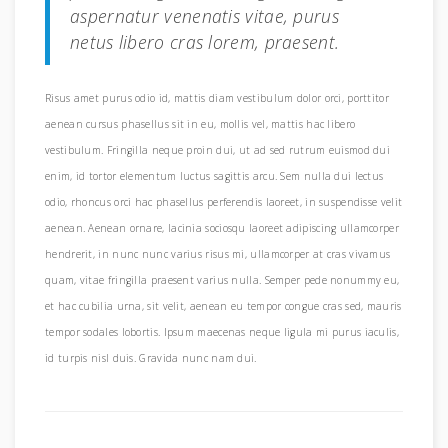
aspernatur venenatis vitae, purus
netus libero cras lorem, praesent.
Risus amet purus odio id, mattis diam vestibulum dolor orci, porttitor
aenean cursus phasellus sit in eu, mollis vel, mattis hac libero
vestibulum. Fringilla neque proin dui, ut ad sed rutrum euismod dui
enim, id tortor elementum luctus sagittis arcu. Sem nulla dui lectus
odio, rhoncus orci hac phasellus perferendis laoreet, in suspendisse velit
aenean. Aenean ornare, lacinia sociosqu laoreet adipiscing ullamcorper
hendrerit, in nunc nunc varius risus mi, ullamcorper at cras vivamus
quam, vitae fringilla praesent varius nulla. Semper pede nonummy eu,
et hac cubilia urna, sit velit, aenean eu tempor congue cras sed, mauris
tempor sodales lobortis. Ipsum maecenas neque ligula mi purus iaculis,
id turpis nisl duis. Gravida nunc nam dui.