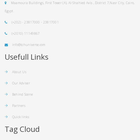
Maamoura Buildings, First Tower (A), Al-Shahied Axis , District 7,Nasr City, Cairo,
Egypt.
(+202) - 23817000 - 23817001
(+2010) 11149867
info@tchuniverse.com
Usefull Links
About Us
Our Adviser
Behind Scene
Partners
Quick links
Tag Cloud