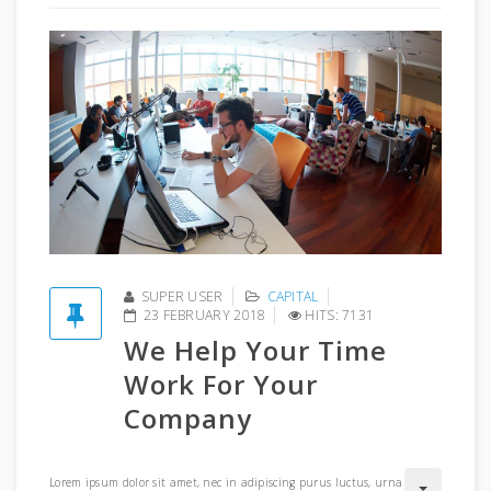
SUPER USER
CAPITAL
23 FEBRUARY 2018
HITS: 7131
We Help Your Time
Work For Your
Company
Lorem ipsum dolor sit amet, nec in adipiscing purus luctus, urna